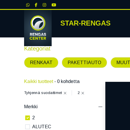
|
STAR-RENGAS
RENKA
Kategoriat
RENKAAT
PAKETTIAUTO
MUUT
Kaikki tuotteet
- 0 kohdetta
Tyhjennä suodattimet
2
Merkki
2
ALUTEC