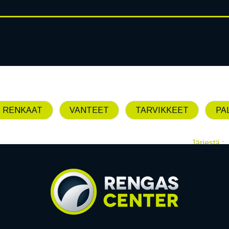
RENGASHOTELLI
AJANKOHT
AT
VANTEET
PALVELUT
 RENKAAT
VANTEET
TARVIKKEET
PA
Järjestä :
Emme löytäneet yhtää