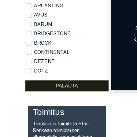
ARCASTING
AVUS
BARUM
BRIDGESTONE
K
BROCK
CONTINENTAL
DEZENT
DOTZ
DYNAMO
PALAUTA
HANKOOK
KUMHO
KUMHO ECSTA SPORT S
Toimitus
MICHELIN
Tilauksia ei toimiteta Star-
NANKANG
Renkaan toimipisteen
NOKIAN