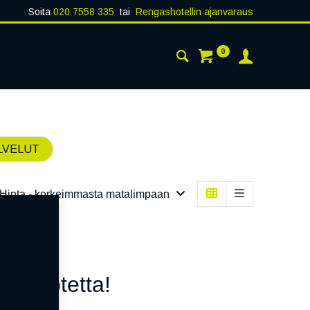
Soita
020 7558 335
tai
Rengashotellin ajanvaraus
0
AISTA
YHTEYSTIEDOT
LVELUT
Hinta - korkeimmasta matalimpaan
n tuotetta!