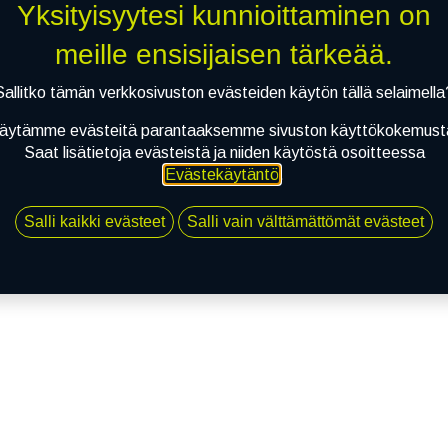
Yksityisyytesi kunnioittaminen on
meille ensisijaisen tärkeää.
Sallitko tämän verkkosivuston evästeiden käytön tällä selaimella
äytämme evästeitä parantaaksemme sivuston käyttökokemust
Saat lisätietoja evästeistä ja niiden käytöstä osoitteessa
Evästekäytäntö
.
Salli kaikki evästeet
Salli vain välttämättömät evästeet