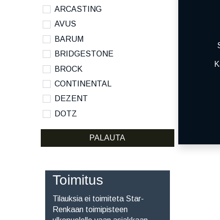
ARCASTING
AVUS
BARUM
BRIDGESTONE
K
BROCK
CONTINENTAL
DEZENT
DOTZ
DYNAMO
PALAUTA
HANKOOK
KUMHO
KUMHO ECSTA SPORT S
Toimitus
MICHELIN
Tilauksia ei toimiteta Star-
NANKANG
Renkaan toimipisteen
NOKIAN