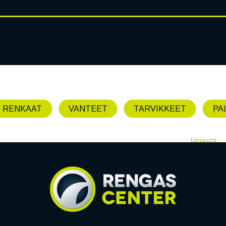
RENGASHOTELLI
AJANKOHT
AT
VANTEET
PALVELUT
 RENKAAT
VANTEET
TARVIKKEET
PA
Järjestä :
Emme löytäneet yhtää