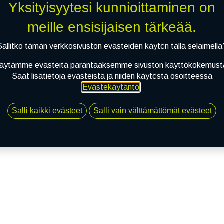
Yksityisyytesi kunnioittaminen on
meille ensisijaisen tärkeää.
Sallitko tämän verkkosivuston evästeiden käytön tällä selaimella
äytämme evästeitä parantaaksemme sivuston käyttökokemust
Saat lisätietoja evästeistä ja niiden käytöstä osoitteessa
Evästekäytäntö
.
Salli kaikki evästeet
Salli vain välttämättömät evästeet