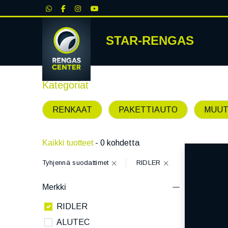
|
STAR-RENGAS
RENKA
Kategoriat
RENKAAT
PAKETTIAUTO
MUUT
Kaikki tuotteet
- 0 kohdetta
Tyhjennä suodattimet
RIDLER
Merkki
RIDLER
ALUTEC