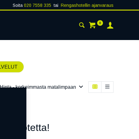
Soita
020 7558 335
tai
Rengashotellin ajanvaraus
0
AISTA
YHTEYSTIEDOT
LVELUT
Hinta - korkeimmasta matalimpaan
n tuotetta!