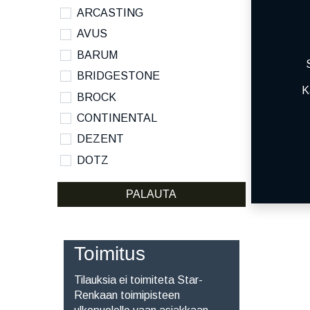
ARCASTING
AVUS
BARUM
BRIDGESTONE
K
BROCK
CONTINENTAL
DEZENT
DOTZ
DYNAMO
PALAUTA
HANKOOK
KUMHO
KUMHO ECSTA SPORT S
Toimitus
MICHELIN
Tilauksia ei toimiteta Star-
NANKANG
Renkaan toimipisteen
NOKIAN