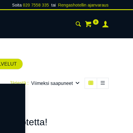
Soita
020 7558 335
tai
Rengashotellin ajanvaraus
0
AISTA
YHTEYSTIEDOT
LVELUT
Järjestä :
Viimeksi saapuneet
n tuotetta!