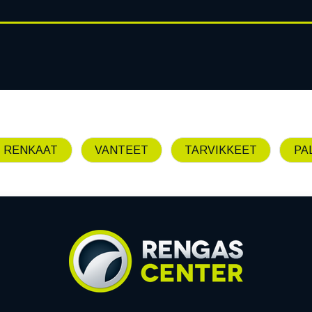
RENGASHOTELLI
AJANKOHT
AT
VANTEET
PALVELUT
 RENKAAT
VANTEET
TARVIKKEET
PA
Emme löytäneet yhtää