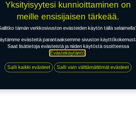
Yksityisyytesi kunnioittaminen on
meille ensisijaisen tärkeää.
Sallitko tämän verkkosivuston evästeiden käytön tällä selaimella
äytämme evästeitä parantaaksemme sivuston käyttökokemust
Saat lisätietoja evästeistä ja niiden käytöstä osoitteessa
Evästekäytäntö
.
Salli kaikki evästeet
Salli vain välttämättömät evästeet